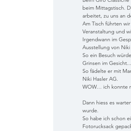
Beim Giro Classiche 
beim Mittagstisch. D
arbeitet, zu uns an d
Am Tisch führten wi
Veranstaltung und wi
Irgendwann im Gesprä
Ausstellung von Niki
So ein Besuch würde 
Grinsen im Gesicht..
So fädelte er mit Mar
Niki Hasler AG. 
WOW… ich konnte me
Dann hiess es warte
wurde.
So habe ich schon e
Fotorucksack gepackt