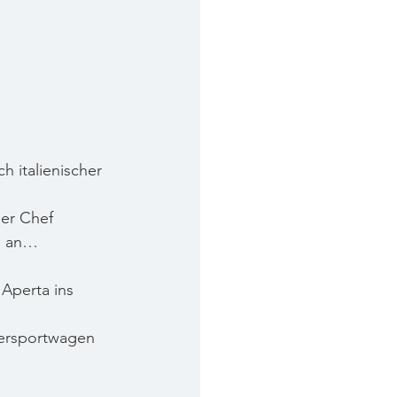
 italienischer 
der Chef 
ng an…
Aperta ins 
persportwagen 