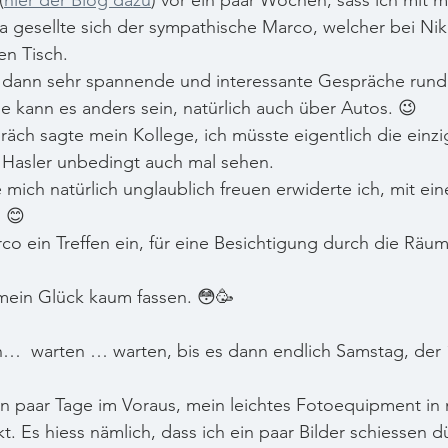
(
hier der Blog dazu
) vor ein paar Wochen, sass ich mit 
a gesellte sich der sympathische Marco, welcher bei Nik
en Tisch. 
r dann sehr spannende und interessante Gespräche rund
e kann es anders sein, natürlich auch über Autos. 😉 
ch sagte mein Kollege, ich müsste eigentlich die einzig
 Hasler unbedingt auch mal sehen. 
mich natürlich unglaublich freuen erwiderte ich, mit ein
. 😊
co ein Treffen ein, für eine Besichtigung durch die Räum
in Glück kaum fassen. 😳🥳
n…  warten … warten, bis es dann endlich Samstag, der 
in paar Tage im Voraus, mein leichtes Fotoequipment in
. Es hiess nämlich, dass ich ein paar Bilder schiessen dü