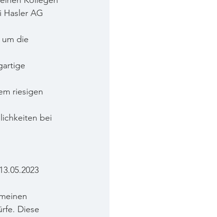
meinen Kollegen 
i Hasler AG 
 um die 
artige 
em riesigen 
lichkeiten bei 
13.05.2023 
 meinen 
rfe. Diese 