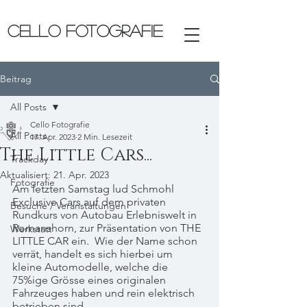
CELLO FOTOGRAFIE
Beitrag
All Posts
Cello Fotografie
All Posts
17. Apr. 2023
2 Min. Lesezeit
The Little Cars...
Trackday
Aktualisiert:
21. Apr. 2023
Fotografie
Am letzten Samstag lud Schmohl 
Exclusive Cars auf dem privaten 
Besuche / Veranstaltungen
Rundkurs von Autobau Erlebniswelt in 
Romanshorn, zur Präsentation von THE 
Werkstatt
LITTLE CAR ein.  Wie der Name schon 
verrät, handelt es sich hierbei um 
kleine Automodelle, welche die 
75%ige Grösse eines originalen 
Fahrzeuges haben und rein elektrisch 
betrieben sind. 