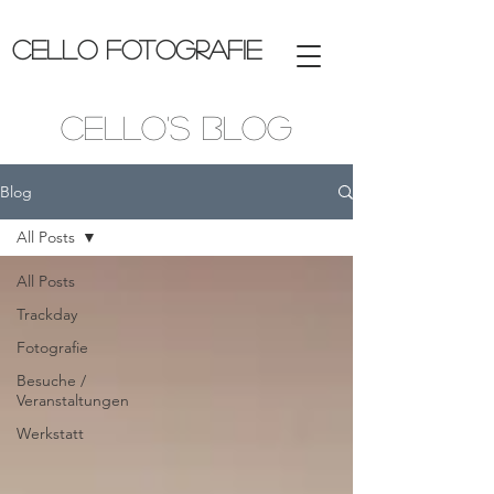
CELLO FOTOGRAFIE
Cello's Blog
Blog
All Posts
All Posts
Trackday
Fotografie
Besuche /
Veranstaltungen
Werkstatt