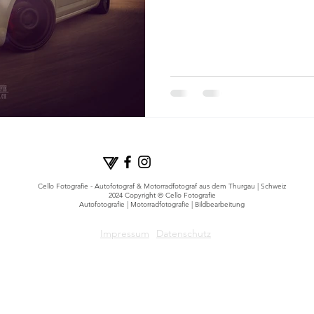
Cello Fotografie - Autofotograf & Motorradfotograf aus dem Thurgau | Schweiz
2024 Copyright © Cello Fotografie
Autofotografie | Motorradfotografie | Bildbearbeitung
Impressum
Datenschutz