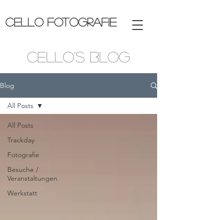
CELLO FOTOGRAFIE
Cello's Blog
Blog
All Posts
All Posts
Trackday
Fotografie
Besuche /
Veranstaltungen
Werkstatt